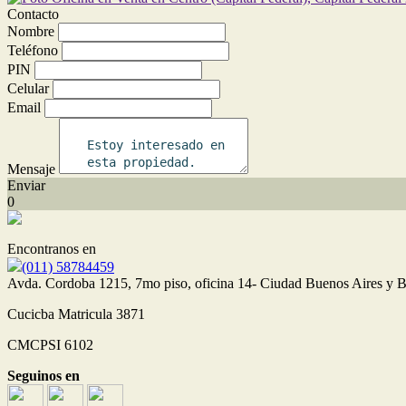
Contacto
Nombre
Teléfono
PIN
Celular
Email
Mensaje
Enviar
0
Encontranos en
(011) 58784459
Avda. Cordoba 1215, 7mo piso, oficina 14- Ciudad Buenos Aires y Ba
Cucicba Matricula 3871
CMCPSI 6102
Seguinos en