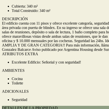
Cubierta: 340 m²
Total Construido: 340 m²
DESCRIPCIÓN
El edificio cuenta con 11 pisos y ofrece excelente categoría, segurid
área privada con puerta de blindex. En su ingreso se ofrece una sala d
salas de reuniones, depósito o sala de lectura, 1 baño completo para 
ofrece maravillosas vistas desde ambas salas de reuniones, que le da
oficina y $ 10.000 mensuales por las cocheras. Seguridad las 24hs. 
AMPLIA Y DE GRAN CATEGORIA!! Para más información, llámanos al:
Gonzalez Balcarce Aviso publicado por Argentina Housing desde Su
ATRIBUTOS EXTRA
Excelente Edificio: Señorial y con seguridad!
AMBIENTES
Cocina
Toilette
ADICIONALES
Seguridad
DETALLES DE LA PROPIEDAD