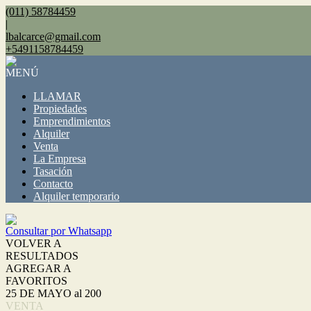
(011) 58784459
|
lbalcarce@gmail.com
+5491158784459
MENÚ
LLAMAR
Propiedades
Emprendimientos
Alquiler
Venta
La Empresa
Tasación
Contacto
Alquiler temporario
Consultar por Whatsapp
VOLVER A
RESULTADOS
AGREGAR A
FAVORITOS
25 DE MAYO al 200
VENTA