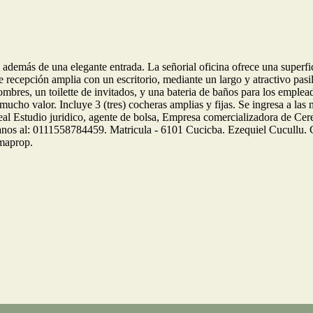
ad además de una elegante entrada. La señorial oficina ofrece una super
e recepción amplia con un escritorio, mediante un largo y atractivo pasil
hombres, un toilette de invitados, y una bateria de baños para los empl
n mucho valor. Incluye 3 (tres) cocheras amplias y fijas. Se ingresa a
Ideal Estudio juridico, agente de bolsa, Empresa comercializadora de 
 0111558784459. Matricula - 6101 Cucicba. Ezequiel Cucullu. Corre
maprop.