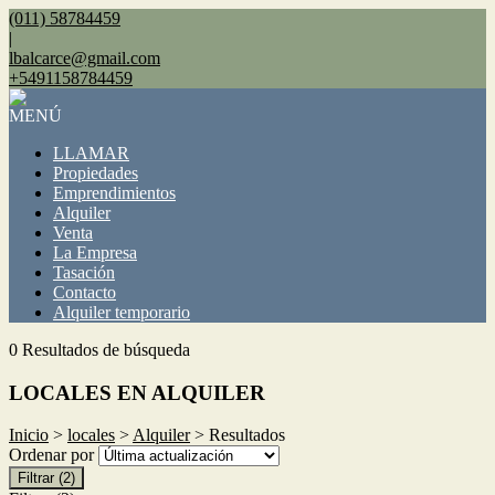
(011) 58784459
|
lbalcarce@gmail.com
+5491158784459
MENÚ
LLAMAR
Propiedades
Emprendimientos
Alquiler
Venta
La Empresa
Tasación
Contacto
Alquiler temporario
0 Resultados de búsqueda
LOCALES EN ALQUILER
Inicio
>
locales
>
Alquiler
> Resultados
Ordenar por
Filtrar
(2)